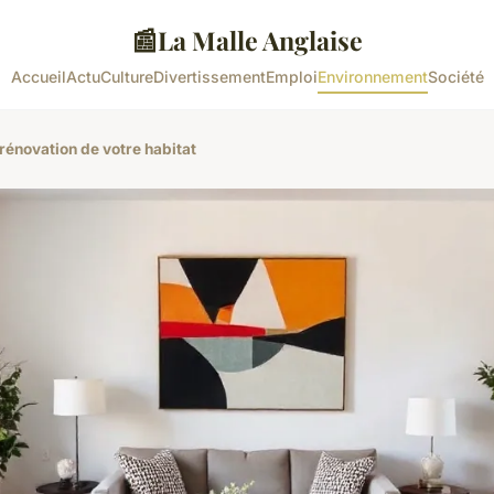
📰
La Malle Anglaise
Accueil
Actu
Culture
Divertissement
Emploi
Environnement
Société
 rénovation de votre habitat