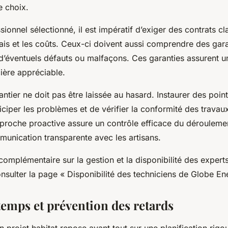
e choix.
sionnel sélectionné, il est impératif d’exiger des contrats cla
lais et les coûts. Ceux-ci doivent aussi comprendre des gara
d’éventuels défauts ou malfaçons. Ces garanties assurent u
cière appréciable.
ntier ne doit pas être laissée au hasard. Instaurer des point
ticiper les problèmes et de vérifier la conformité des trava
pproche proactive assure un contrôle efficace du déroulemen
mmunication transparente avec les artisans.
omplémentaire sur la gestion et la disponibilité des experts 
onsulter la page « Disponibilité des techniciens de Globe En
temps et prévention des retards
 projet habitat repose avant tout sur une planification rigo