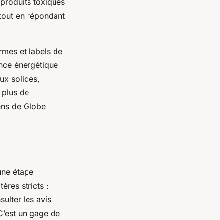
 produits toxiques
 tout en répondant
rmes et labels de
mance énergétique
ux solides,
 plus de
iens de Globe
 une étape
ères stricts :
sulter les avis
. C’est un gage de