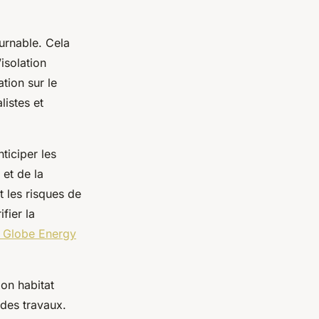
urnable. Cela
isolation
tion sur le
listes et
ticiper les
 et de la
t les risques de
fier la
e Globe Energy
ion habitat
 des travaux.