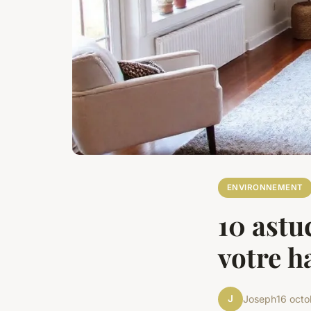
ENVIRONNEMENT
10 astu
votre h
J
Joseph
16 oct