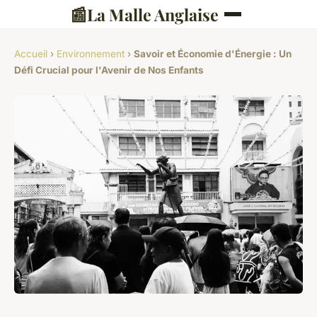
📰
La Malle Anglaise
Accueil
›
Environnement
›
Savoir et Économie d'Énergie : Un
Défi Crucial pour l'Avenir de Nos Enfants