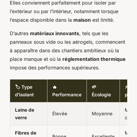
Elles conviennent parfaitement pour isoler par
l’extérieur ou par l’intérieur, notamment lorsque
l’espace disponible dans la
maison
est limité.
D’autres
matériaux innovants
, tels que les
panneaux sous vide ou les aérogels, commencent
à apparaître dans des chantiers ambitieux où la
place manque et où la
réglementation thermique
impose des performances supérieures.
🏷️ Type
🔥
🌱
⚡ Us
d’isolant
Performance
Écologie
princ
Laine de
Murs
Élevée
Moyenne
verre
comb
Fibres de
Murs
Bonne
Excellente