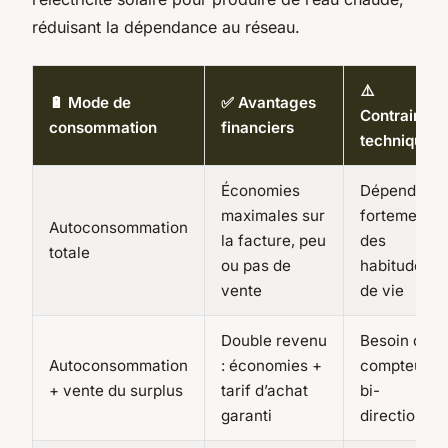
réduisant la dépendance au réseau.
⚠️
🔋 Mode de
✅ Avantages
Contraintes
consommation
financiers
techniques
Économies
Dépend
maximales sur
fortement
Autoconsommation
la facture, peu
des
totale
ou pas de
habitudes
vente
de vie
Double revenu
Besoin d’un
Autoconsommation
: économies +
compteur
+ vente du surplus
tarif d’achat
bi-
garanti
directionnel